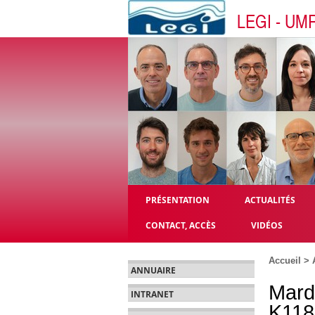
LEGI - UM
PRÉSENTATION
ACTUALITÉS
CONTACT, ACCÈS
VIDÉOS
Accueil
>
ANNUAIRE
Mard
INTRANET
K118