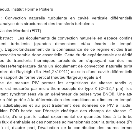
eoud, institut Pprime Poitiers
e : Convection naturelle turbulente en cavité verticale différentiel
 analyse des structures et des transferts turbulents.
 Nicolas Mordant (EDT)
stract : Les écoulements de convection naturelle en espace confin
ment turbulents (grandes dimensions et/ou écarts de tempér
s). L’approfondissement de la connaissance de ce régime et des tran
 associés semble donc essentielle. Cette étude expérimentale est dédi
s de transferts thermiques turbulents en s’appuyant sur des me
vitesse/température dans un écoulement de convection naturelle turb
mbre de Rayleigh (Ra_H=1,2×10^11) au sein d’une cavité différentiel
e rapport de forme vertical (hauteur/largeur) égale à 4.
ne de mesure PIV permet les acquisitions de vitesse tandis q
re est mesurée par micro-thermocouple de type K (Ø=12,7 μm), le
tant synchronisées via un générateur de pulses type BNC®. Une att
re a été portée à la détermination des conditions aux limites en tempé
s adiabatiques et au post traitement des données de PIV à l’aide
tion POD basée sur l’énergie cinétique des champs de vitesse. 
ible, d’une part le calcul expérimental de quantités liées à la turb
flux d’enthalpie et des nombres adimensionnés pour la turbulence (Pr
é...) et, d’autre part, l’évaluation de la contribution des autres term