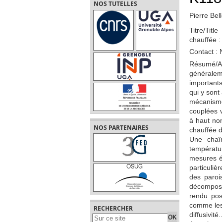
NOS TUTELLES
Pierre Bell
Titre/Titl
chauffée :
Contact :
Résumé/Ab
générale
important
qui y sont
mécanisme
couplées 
à haut no
NOS PARTENAIRES
chauffée d
Une chaî
températu
mesures é
particuliè
des paroi
décomposi
rendu poss
comme les 
RECHERCHER
diffusivit