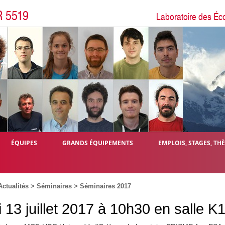
R 5519
Laboratoire des Éc
ÉQUIPES
GRANDS ÉQUIPEMENTS
EMPLOIS, STAGES, TH
Actualités
>
Séminaires
>
Séminaires 2017
 13 juillet 2017 à 10h30 en salle K