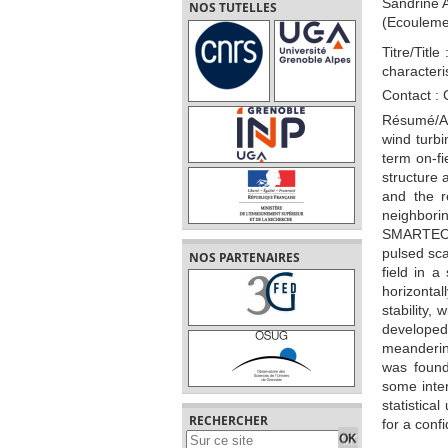
Sandrine 
NOS TUTELLES
(Ecouleme
Titre/Titl
characteri
Contact :
Résumé/Ab
wind turbi
term on-fi
structure 
and the r
neighbori
SMARTEOL
pulsed sc
NOS PARTENAIRES
field in 
horizontal
stability,
developed 
meanderin
was found
some inter
statistic
RECHERCHER
for a conf