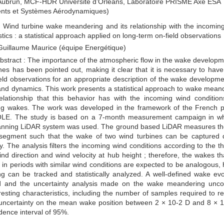
Aubrun, MCF-HDR Université d’Orléans, Laboratoire PRISME Axe ESA
nts et Systèmes Aérodynamiques)
e : Wind turbine wake meandering and its relationship with the incomin
stics : a statistical approach applied on long-term on-field observations
 Guillaume Maurice (équipe Energétique)
stract : The importance of the atmospheric flow in the wake developm
nes has been pointed out, making it clear that it is necessary to have
eld observations for an appropriate description of the wake developmen
and dynamics. This work presents a statistical approach to wake mean
elationship that this behavior has with the incoming wind conditio
ng wakes. The work was developed in the framework of the French p
E. The study is based on a 7-month measurement campaign in wh
anning LiDAR system was used. The ground based LiDAR measures th
a segment such that the wake of two wind turbines can be captured 
ly. The analysis filters the incoming wind conditions according to the t
 wind direction and wind velocity at hub height ; therefore, the wakes th
in periods with similar wind conditions are expected to be analogous,
g can be tracked and statistically analyzed. A well-defined wake evo
 and the uncertainty analysis made on the wake meandering unco
esting characteristics, including the number of samples required to r
al uncertainty on the mean wake position between 2 × 10-2 D and 8 × 
idence interval of 95%.