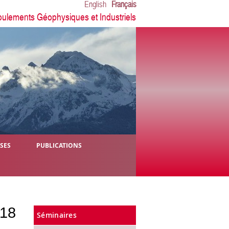
English
Français
oulements Géophysiques et Industriels
ÈSES
PUBLICATIONS
118
Séminaires