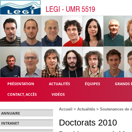
LEGI - UMR 5519
PRÉSENTATION
ACTUALITÉS
ÉQUIPES
GRANDS 
CONTACT, ACCÈS
VIDÉOS
Accueil
>
Actualités
>
Soutenances de d
ANNUAIRE
Doctorats 2010
INTRANET