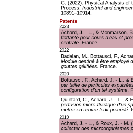
G. (2022). Physical Analysis of 
Process.
Industrial and enginee
10891–10914.
Patents
2023
Achard, J. - L., & Monmarson, B
flottante pour cours d’eau et pr
centrale
. France.
2022
Badalan, M., Bottausci, F., Achar
Module destiné à être employé 
gouttes gélifiées
. France.
2020
Bottausci, F., Achard, J. - L., &
par taille de particules expulsée
configuration d’un tel système
. 
Quintard, C., Achard, J. - L., & F
perfusion micro-fluidique d’un sp
mettre en œuvre ledit procédé
. 
2019
Achard, J. - L., & Roux, J. - M. 
collecter des microorganismes p