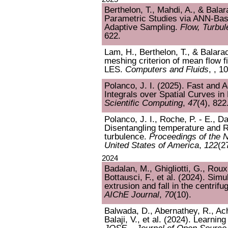
Berthelon, T., Mahdi, A., & Balar
Parametric Studies via ANN-Base
Adaptive Sampling.
Flow, Turbu
622.
Lam, H., Berthelon, T., & Balara
meshing criterion of mean flow f
LES.
Computers and Fluids
, , 1
Polanco, J. I. (2025). Fast and 
Integrals over Spatial Curves i
Scientific Computing
,
47
(4), 822
Polanco, J. I., Roche, P. - E., D
Disentangling temperature and 
turbulence.
Proceedings of the 
United States of America
,
122
(2
2024
Badalan, M., Ghigliotti, G., Roux,
Bottausci, F., et al. (2024). Si
extrusion and fall in the centrif
AIChE Journal
,
70
(10).
Balwada, D., Abernathey, R., Acha
Balaji, V., et al. (2024). Learni