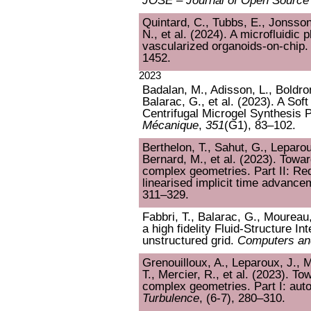
JOSE – Journal of Open Source
Quintard, C., Tubbs, E., Jonsson
N., et al. (2024). A microfluidic 
vascularized organoids-on-chip
1452.
2023
Badalan, M., Adisson, L., Boldron,
Balarac, G., et al. (2023). A Sof
Centrifugal Microgel Synthesis
Mécanique
,
351
(G1), 83–102.
Berthelon, T., Sahut, G., Leparou
Bernard, M., et al. (2023). Towar
complex geometries. Part II: Red
linearised implicit time advanc
311–329.
Fabbri, T., Balarac, G., Moureau
a high fidelity Fluid-Structure I
unstructured grid.
Computers an
Grenouilloux, A., Leparoux, J., 
T., Mercier, R., et al. (2023). To
complex geometries. Part I: aut
Turbulence
, (6-7), 280–310.