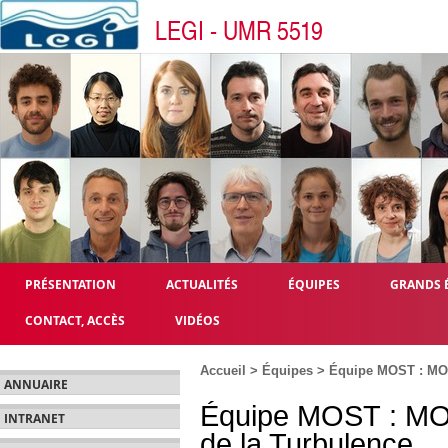
LEGI - UMR 5519
PRÉSENTATION
ACTUALITÉS
ÉQUIPES
GRANDS 
CONTACT, ACCÈS
VIDÉOS
Accueil
>
Équipes
> Équipe MOST : MOdé
ANNUAIRE
Équipe MOST : MOdé
INTRANET
de la Turbulence