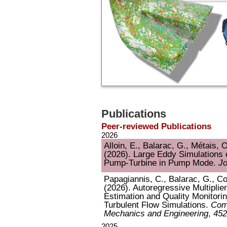
Publications
Peer-reviewed Publications
2026
Alloin, E., Balarac, G., Métais, 
(2026). Large Eddy Simulations of
Pump-Turbine in Pump Mode.
Jo
Papagiannis, C., Balarac, G., Co
(2026). Autoregressive Multiplier
Estimation and Quality Monitorin
Turbulent Flow Simulations.
Com
Mechanics and Engineering
,
452
2025