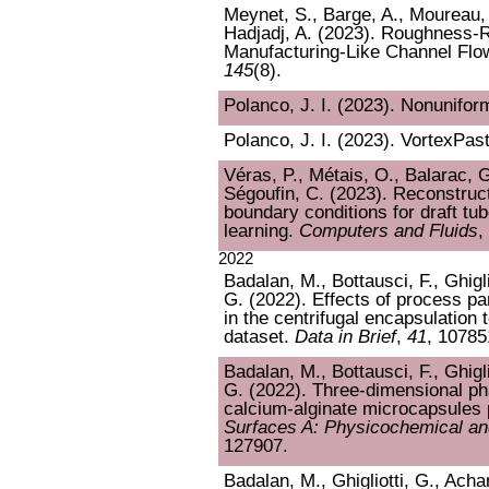
Meynet, S., Barge, A., Moureau, 
Hadjadj, A. (2023). Roughness-R
Manufacturing-Like Channel Fl
145
(8).
Polanco, J. I. (2023). Nonunifor
Polanco, J. I. (2023). VortexPasta
Véras, P., Métais, O., Balarac, 
Ségoufin, C. (2023). Reconstruct
boundary conditions for draft tu
learning.
Computers and Fluids
,
2022
Badalan, M., Bottausci, F., Ghigli
G. (2022). Effects of process p
in the centrifugal encapsulation
dataset.
Data in Brief
,
41
, 10785
Badalan, M., Bottausci, F., Ghigli
G. (2022). Three-dimensional pha
calcium-alginate microcapsules 
Surfaces A: Physicochemical an
127907.
Badalan, M., Ghigliotti, G., Achar