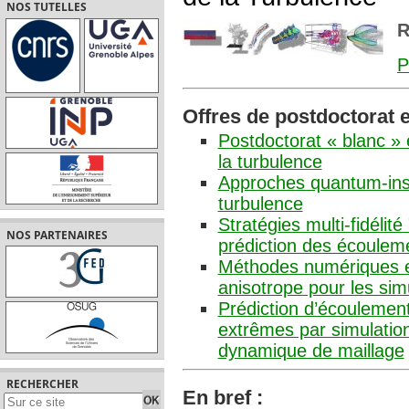
NOS TUTELLES
R
Offres de postdoctorat e
Postdoctorat « blanc » 
la turbulence
Approches quantum-insp
turbulence
Stratégies multi-fidélité
NOS PARTENAIRES
prédiction des écouleme
Méthodes numériques et
anisotrope pour les si
Prédiction d’écoulemen
extrêmes par simulation
dynamique de maillage
RECHERCHER
En bref :