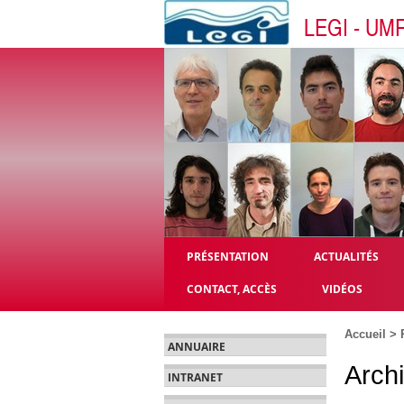
LEGI - UM
PRÉSENTATION
ACTUALITÉS
CONTACT, ACCÈS
VIDÉOS
Accueil
>
ANNUAIRE
Arch
INTRANET