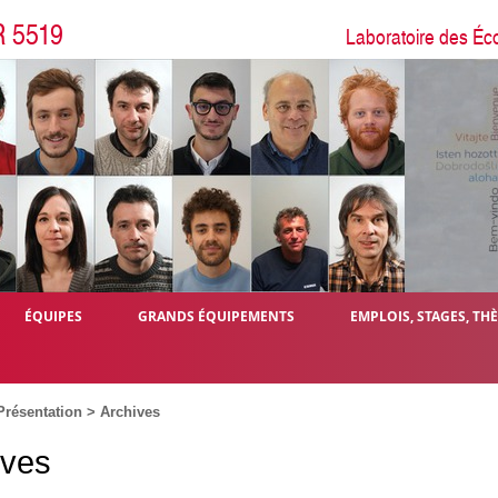
R 5519
Laboratoire des Éc
ÉQUIPES
GRANDS ÉQUIPEMENTS
EMPLOIS, STAGES, TH
Présentation
> Archives
ives