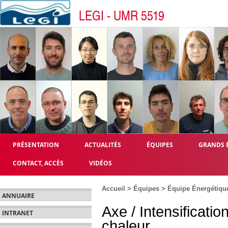
LEGI - UMR 5519
PRÉSENTATION
ACTUALITÉS
ÉQUIPES
GRANDS 
CONTACT, ACCÈS
VIDÉOS
Accueil
>
Équipes
>
Équipe Énergétiqu
ANNUAIRE
Axe / Intensificatio
INTRANET
chaleur