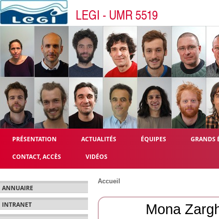
LEGI - UMR 5519
PRÉSENTATION
ACTUALITÉS
ÉQUIPES
GRANDS 
CONTACT, ACCÈS
VIDÉOS
Accueil
ANNUAIRE
INTRANET
Mona Zarg