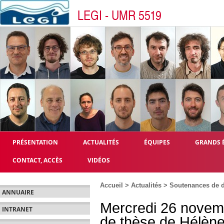
LEGI - UMR 5519
PRÉSENTATION
ACTUALITÉS
ÉQUIPES
GRANDS 
CONTACT, ACCÈS
VIDÉOS
Accueil
>
Actualités
>
Soutenances de d
ANNUAIRE
Mercredi 26 novem
INTRANET
de thèse de Hélèn