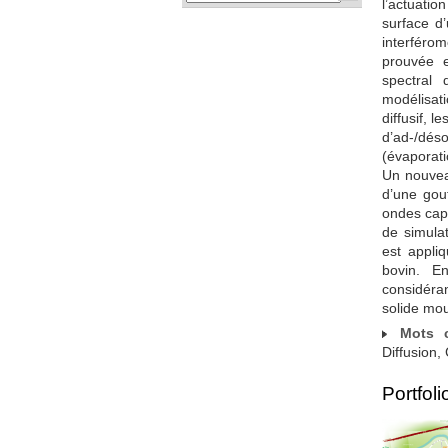
l’actuati
surface d’
interférom
prouvée e
spectral 
modélisati
diffusif, l
d’ad-/dés
(évaporati
Un nouvea
d’une gout
ondes capi
de simula
est appli
bovin. En
considéra
solide mou
Mots c
Diffusion,
Portfoli