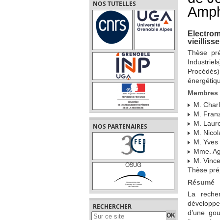
NOS TUTELLES
Amphi
Electrom
vieillis
Thèse pré
Industrie
Procédés)
énergétiqu
Membres 
M. Charl
M. Franz
M. Laure
NOS PARTENAIRES
M. Nicol
M. Yves 
Mme. Agn
M. Vince
Thèse pré
Résumé
La reche
développe
RECHERCHER
d’une gou