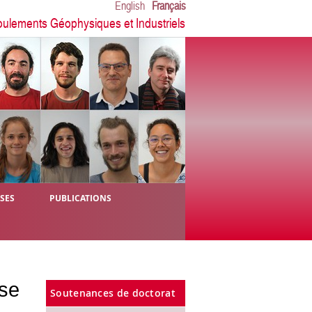
English
Français
oulements Géophysiques et Industriels
ÈSES
PUBLICATIONS
èse
Soutenances de doctorat