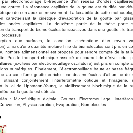
on par électromouillage bi-fréquence d’un réseau d’ondes capillaire
une goutte. La résonance capillaire de la goutte est étudiée par dét
étrique de son apex en mouvement. La faisabilité de cette méthodolog
n caractérisant la cinétique d’évaporation de la goutte par glis
des ondes capillaires. La deuxième partie de la thèse porte s
on du transport de biomolécules tensioactives dans une goutte : le tra
es processus
orption aux surfaces, la condition cinématique d’un rayon var
on) ainsi qu’une quantité molaire finie de biomolécules sont pris en c
u nombre adimensionnel est proposé pour rendre compte de la taille
te. Puis le transport chimique associé au courant de dérive induit p
llaires (excitées par électromouillage oscillatoire) est pris en compte à 
tions numériques. Finalement, l’électromouillage haute et basse fré
qué au cas d’une goutte enrichie par des molécules d’albumine de
 utilisant conjointement l’interférométrie optique et l’imagerie,
nt la loi de Lippmann-Young, le vieillissement biochimique de la s
illée par la goutte est détecté.
lés
: Microfluidique digitale, Gouttes, Electromouillage, Interférom
 Convection, Physico-sorption, Evaporation, Biomolécules
o