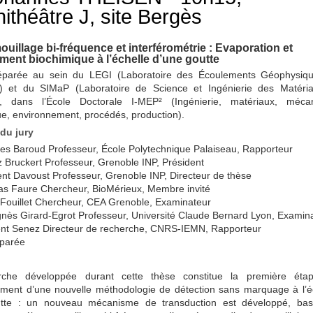
théâtre J, site Bergès
ouillage bi-fréquence et interférométrie : Evaporation et
sement biochimique à l’échelle d’une goutte
parée au sein du LEGI (Laboratoire des Écoulements Géophysiqu
ls) et du SIMaP (Laboratoire de Science et Ingénierie des Matéri
, dans l’École Doctorale I-MEP² (Ingénierie, matériaux, mécan
e, environnement, procédés, production).
du jury
es Baroud Professeur, École Polytechnique Palaiseau, Rapporteur
 Bruckert Professeur, Grenoble INP, Président
nt Davoust Professeur, Grenoble INP, Directeur de thèse
as Faure Chercheur, BioMérieux, Membre invité
Fouillet Chercheur, CEA Grenoble, Examinateur
ès Girard-Egrot Professeur, Université Claude Bernard Lyon, Examina
nt Senez Directeur de recherche, CNRS-IEMN, Rapporteur
parée
rche développée durant cette thèse constitue la première éta
ment d’une nouvelle méthodologie de détection sans marquage à l’é
tte : un nouveau mécanisme de transduction est développé, bas