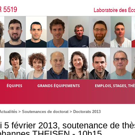
R 5519
Laboratoire des Éc
ÉQUIPES
GRANDS ÉQUIPEMENTS
EMPLOIS, STAGES, TH
Actualités
>
Soutenances de doctorat
>
Doctorats 2013
i 5 février 2013, soutenance de th
ohannes THEISEN - 10h15,