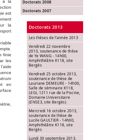
s à la
Doctorats 2008
ection
Doctorats 2007
ie est
sement
ur la
Doctorats 2013
nsport
Les thèses de l’année 2013
iable
Vendredi 22 novembre
ompte.
2013, soutenance de thèse
 finie
de Ye WANG - 14h00,
Amphithéâtre K118, site
ar les
Bergès
l’aide
quence
Vendredi 25 octobre 2013,
soutenance de thèse de
 sérum
Lauriane DEMEURE - 14h00,
 et en
Salle de séminaire K118,
urface
LEGI, 1211 rue de la Piscine,
Domaine Universitaire
(ENSE3, site Bergès)
étrie,
Mercredi 16 octobre 2013,
soutenance de thèse de
Lucile GAULTIER - 14h00,
Amphithéâtre K118, site
Bergès
Lundi 30 septembre 2013,