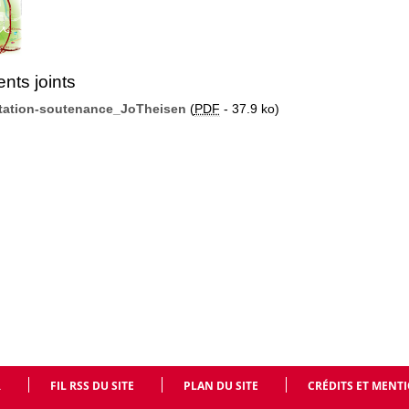
ts joints
itation-soutenance_JoTheisen
(
PDF
-
37.9 ko
)
R
FIL RSS DU SITE
PLAN DU SITE
CRÉDITS ET MENT