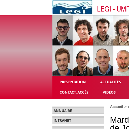
LEGI - UM
PRÉSENTATION
ACTUALITÉS
CONTACT, ACCÈS
VIDÉOS
Accueil
>
ANNUAIRE
Mard
INTRANET
de J