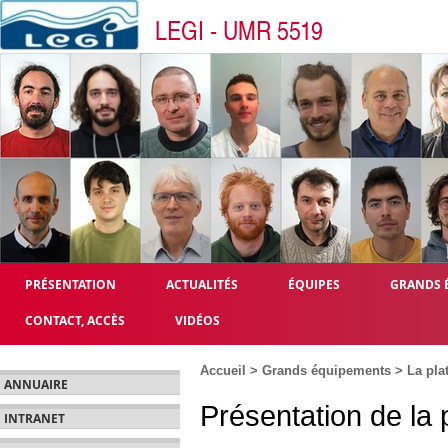
LEGI - UMR 5519
PRÉSENTATION
ACTUALITÉS
ÉQUIPES
GRANDS 
CONTACT, ACCÈS
VIDÉOS
Accueil
>
Grands équipements
>
La pla
ANNUAIRE
Présentation de la 
INTRANET