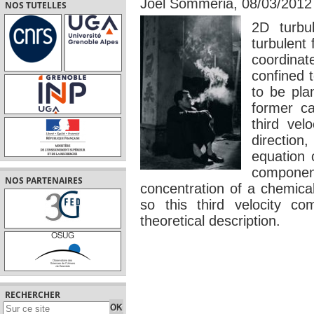
Joel Sommeria, 08/03/2012
NOS TUTELLES
2D turbu
turbulent
coordinat
confined 
to be pla
former ca
third vel
direction
equation o
component 
NOS PARTENAIRES
concentration of a chemical
so this third velocity c
theoretical description.
RECHERCHER