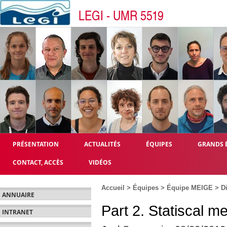
LEGI - UMR 5519
PRÉSENTATION
ACTUALITÉS
ÉQUIPES
GRANDS 
CONTACT, ACCÈS
VIDÉOS
Accueil
>
Équipes
>
Équipe MEIGE
>
Di
ANNUAIRE
Part 2. Statiscal m
INTRANET