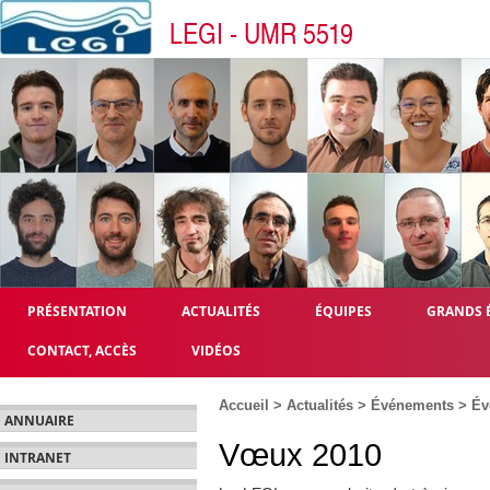
LEGI - UMR 5519
PRÉSENTATION
ACTUALITÉS
ÉQUIPES
GRANDS 
CONTACT, ACCÈS
VIDÉOS
Accueil
>
Actualités
>
Événements
>
Év
ANNUAIRE
Vœux 2010
INTRANET