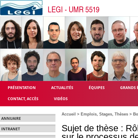
LEGI - UMR 5519
PRÉSENTATION
ACTUALITÉS
ÉQUIPES
GRANDS 
CONTACT, ACCÈS
VIDÉOS
Accueil
>
Emplois, Stages, Thèses
>
Bo
ANNUAIRE
Sujet de thèse : Rô
INTRANET
sur le processus de