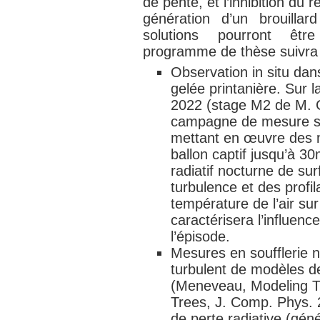
de pente, et l’inhibition du r
génération d’un brouilla
solutions pourront êtr
programme de thèse suivra
Observation in situ dan
gelée printanière. Sur 
2022 (stage M2 de M. G
campagne de mesure su
mettant en œuvre des 
ballon captif jusqu’à 3
radiatif nocturne de su
turbulence et des profi
température de l’air su
caractérisera l’influenc
l’épisode.
Mesures en soufflerie n
turbulent de modèles de
(Meneveau, Modeling Tu
Trees, J. Comp. Phys. 2
de perte radiative (gén