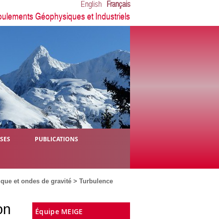
English
Français
oulements Géophysiques et Industriels
ÈSES
PUBLICATIONS
que et ondes de gravité
>
Turbulence
on
Équipe MEIGE