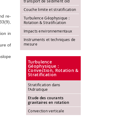
transport de sédiment old
Couche limite et stratification
nd re-
Turbulence Géophysique :
33(9),
Rotation & Stratification
Impacts environnementaux
tion in
Instruments et techniques de
mesure
ture of
nslope
Turbulence
Géophysique :
Convection, Rotation &
Stratification
Stratification dans
l’Adriatique
Etude des courants
gravitaires en rotation
Convection verticale