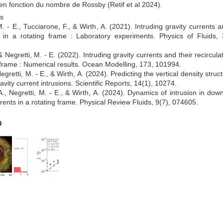
n en fonction du nombre de Rossby (Retif et al 2024).
s
M. - E., Tucciarone, F., & Wirth, A. (2021). Intruding gravity currents a
on in a rotating frame : Laboratory experiments. Physics of Fluids, 
& Negretti, M. - E. (2022). Intruding gravity currents and their recircula
 frame : Numerical results. Ocean Modelling, 173, 101994.
Negretti, M. - E., & Wirth, A. (2024). Predicting the vertical density struc
avity current intrusions. Scientific Reports, 14(1), 10274.
A., Negretti, M. - E., & Wirth, A. (2024). Dynamics of intrusion in dow
rrents in a rotating frame. Physical Review Fluids, 9(7), 074605.
o