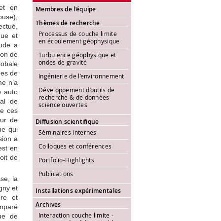
et en
Membres de l’équipe
use),
Thèmes de recherche
ectué,
Processus de couche limite
que et
en écoulement géophysique
tude a
ion de
Turbulence géophysique et
ondes de gravité
globale
ypes de
Ingénierie de l’environnement
me n’a
Développement d’outils de
é auto
recherche & de données
pal de
science ouvertes
de ces
eur de
Diffusion scientifique
ue qui
Séminaires internes
sion a
Colloques et conférences
est en
oit de
Portfolio-Highlights
Publications
se, la
igny et
Installations expérimentales
ire et
Archives
omparé
Interaction couche limite -
que de