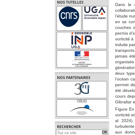
NOS TUTELLES
Dans le 
collabor
l’étude nu
en se con
couches d
permis d’i
vorticité à
induite par
transports
jamais été
organisée
génératio
deux types
NOS PARTENAIRES
l’océan ca
permet de
été dévelo
cours depu
Gibraltar
Figure En
vorticité e
al 2024).
turbulent
RECHERCHER
aux donné