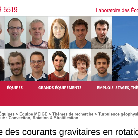
R 5519
Laboratoire des Éc
ÉQUIPES
GRANDS ÉQUIPEMENTS
EMPLOIS, STAGES, TH
Équipes
>
Équipe MEIGE
>
Thèmes de recherche
>
Turbulence géophysi
e : Convection, Rotation & Stratification
 des courants gravitaires en rotati