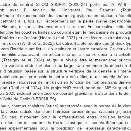
cadre du contrat SHOM 20CP01 (2020-24) porté par A. Wirth 
ation avec F. Auclair de l’Université Paul Sabatier (Toulo
mérique et expérimentale des courants gravitaires en rotation a été eff
centrant à la fois sur l’écoulement sur la pente (veine géostrophi
’Ekman), et sur la dynamique de l’intrusion. En particulier, cette é
dentifier les couches limites du courant étant le mécanisme de product
 l’intérieur de l’océan (Negretti et al. 2021) et de décrire la circulation 
 l’intrusion (Wirth et al. 2022). En outre, il a été montré que (i) deux t
 vers l’intérieur ont lieu : l’un laminaire et l’autre turbulent. Ce deuxiè
 identifié auparavant, un mécanisme qui a montré obéir à la criticit
 (Tassigny et al 2024) et qui a révélé être le mécanisme princi
n de vorticité et de turbulence au large. Une méthode de détection 
 d’intrusion basée sur la structure verticale de la densité à l’intéri
ractérisée par sa « scale height » a été défini, et un modèle théoriq
 prédire l’épaisseur de l’intrusion en fonction de nombre sans dimen
ppé (Retif et al 2024). Un projet ANR Astrid, porté par ME Negretti, 
is 2023 incluant une étude de courant gravitaire réaliste dans le détr
 et Golfe de Cadiz (HERCULES).
 haut, champs scalaires (jaune) superposée avec la norme de la vites
t la vitesse radiale identifiant l’intrusion turbulente par cascading (Tass
 En bas, histogram pour la differentiation entre intrusion lamina
e en fonction du nombre de Peclet ainsi que le modèle théorique c
es expérimentales pour la prédiction de l’épaisseur caractéristi