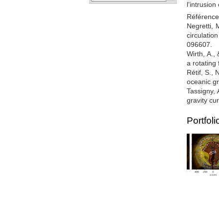
l’intrusio
Référence
Negretti, 
circulati
096607.
Wirth, A., 
a rotating
Rétif, S., 
oceanic gr
Tassigny, 
gravity cu
Portfoli