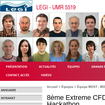
LEGI - UMR 5519
PRÉSENTATION
ACTUALITÉS
ÉQUIPES
GRANDS 
CONTACT, ACCÈS
VIDÉOS
Accueil
>
Équipes
>
Équipe MOST : MOdé
ANNUAIRE
8ème Extreme CF
INTRANET
Hackathon