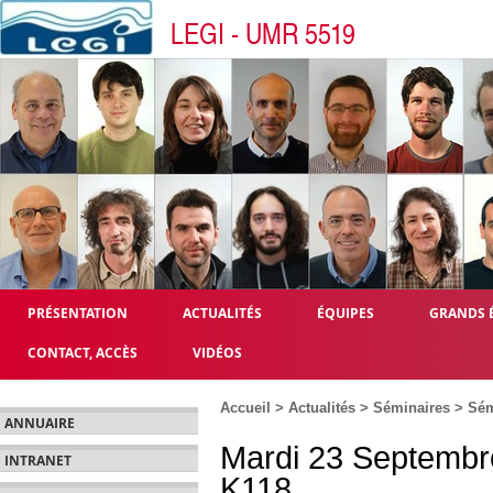
LEGI - UMR 5519
PRÉSENTATION
ACTUALITÉS
ÉQUIPES
GRANDS 
CONTACT, ACCÈS
VIDÉOS
Accueil
>
Actualités
>
Séminaires
>
Sém
ANNUAIRE
Mardi 23 Septembr
INTRANET
K118