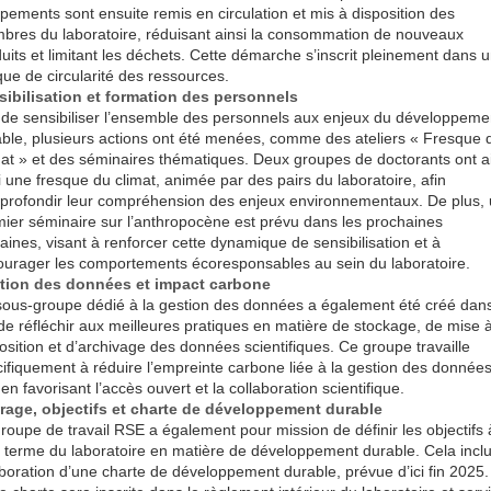
pements sont ensuite remis en circulation et mis à disposition des
res du laboratoire, réduisant ainsi la consommation de nouveaux
uits et limitant les déchets. Cette démarche s’inscrit pleinement dans 
que de circularité des ressources.
sibilisation et formation des personnels
 de sensibiliser l’ensemble des personnels aux enjeux du développeme
ble, plusieurs actions ont été menées, comme des ateliers « Fresque 
at » et des séminaires thématiques. Deux groupes de doctorants ont ai
i une fresque du climat, animée par des pairs du laboratoire, afin
profondir leur compréhension des enjeux environnementaux. De plus,
ier séminaire sur l’anthropocène est prévu dans les prochaines
ines, visant à renforcer cette dynamique de sensibilisation et à
urager les comportements écoresponsables au sein du laboratoire.
tion des données et impact carbone
ous-groupe dédié à la gestion des données a également été créé dans
de réfléchir aux meilleures pratiques en matière de stockage, de mise 
osition et d’archivage des données scientifiques. Ce groupe travaille
ifiquement à réduire l’empreinte carbone liée à la gestion des donnée
 en favorisant l’accès ouvert et la collaboration scientifique.
rage, objectifs et charte de développement durable
roupe de travail RSE a également pour mission de définir les objectifs 
 terme du laboratoire en matière de développement durable. Cela inclu
aboration d’une charte de développement durable, prévue d’ici fin 2025.