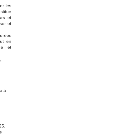
er les
stitué
urs et
ser et
turées
out en
he et
e
se à
25.
e