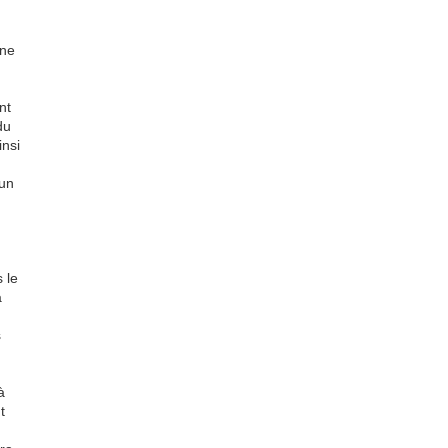
une
nt
du
nsi
 un
 le
à
s
à
t