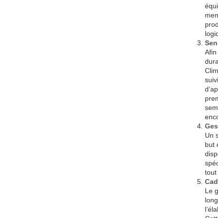
équi
memb
prod
logi
Sen
Afin
dura
Clim
suiv
d’ap
prem
sema
enco
Ges
Un s
but 
disp
spéc
tout
Cad
Le g
long
l’él