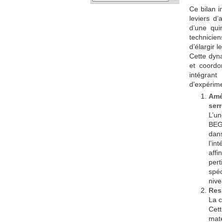
Ce bilan i
leviers d’
d’une qui
technicien
d’élargir 
Cette dyna
et coordo
intégran
d’expérime
Amél
ser
L’un
BEGE
dans
l’in
affi
pert
spéc
nive
Res
La c
Cett
maté