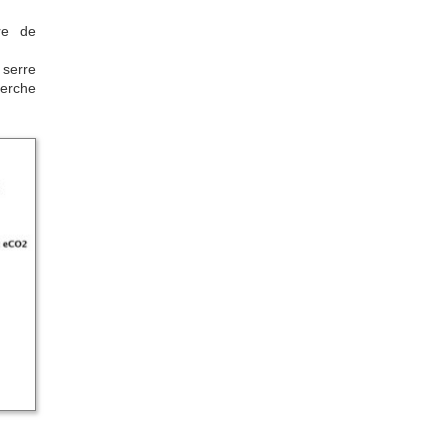
re de
 serre
herche