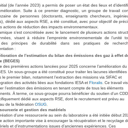
nitial (de l’année 2023) a permis de poser un état des lieux et d’identifi
amélioration. Suite à ce premier diagnostic, un groupe de travail con
nzaine de personnes (doctorants, enseignants chercheurs, ingénie
s), dédié aux aspects RSE, a été constitué, avec pour objectif de préci
les actions de réduction des impacts environnementaux.
mique s’est concrétisée avec le lancement de plusieurs actions struc
nnées, visant à réduire l’empreinte environnementale de l’unité t
t des principes de durabilité dans ses pratiques de recherc
ntation :
ioration de l’estimation du bilan des émissions des gaz à effet d
re (BEGES)
e des premières actions lancées pour 2025 concerne l’amélioration du
S. Un sous-groupe a été constitué pour traiter les lacunes identifiées
 le premier bilan, notamment l’extraction des missions via SIFAC et
tégration des activités liées aux fondations IESA et
Floralis
. Ce travail vi
ner l’estimation des émissions en tenant compte de tous les éléments
inents. À terme, ce sous-groupe pourra bénéficier du soutien d’un CDD
ifiquement dédié aux aspects RSE, dont le recrutement est prévu au
au de la fédération
OSUG
.
sourcerie et gestion des matériels
réation d’une ressourcerie au sein du laboratoire a été initiée début 20
e action importante vise à encourager la récupération et le recyclage d
riels et d’instrumentations issues d’anciennes expériences. Ces