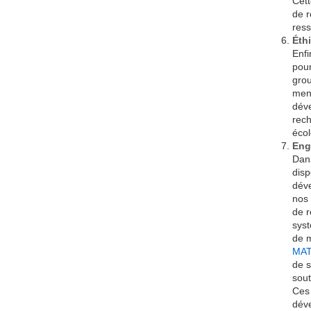
Cett
de r
ress
Éthi
Enfi
pour
grou
mené
déve
rech
écol
Eng
Dans
disp
déve
nos
de r
syst
de m
MAT
de s
sout
Ces 
déve