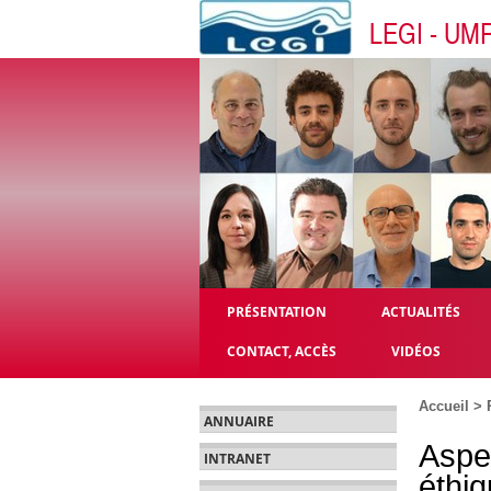
LEGI - UM
PRÉSENTATION
ACTUALITÉS
CONTACT, ACCÈS
VIDÉOS
Accueil
>
ANNUAIRE
Aspe
INTRANET
éthi