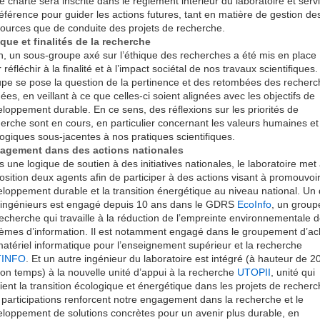
e charte sera inscrite dans le règlement intérieur du laboratoire et serv
éférence pour guider les actions futures, tant en matière de gestion de
ources que de conduite des projets de recherche.
que et finalités de la recherche
n, un sous-groupe axé sur l’éthique des recherches a été mis en place
 réfléchir à la finalité et à l’impact sociétal de nos travaux scientifiques
pe se pose la question de la pertinence et des retombées des recherc
es, en veillant à ce que celles-ci soient alignées avec les objectifs de
loppement durable. En ce sens, des réflexions sur les priorités de
erche sont en cours, en particulier concernant les valeurs humaines et
ogiques sous-jacentes à nos pratiques scientifiques.
agement dans des actions nationales
 une logique de soutien à des initiatives nationales, le laboratoire met
osition deux agents afin de participer à des actions visant à promouvoir
loppement durable et la transition énergétique au niveau national. Un
 ingénieurs est engagé depuis 10 ans dans le GDRS
EcoInfo
, un group
echerche qui travaille à la réduction de l’empreinte environnementale 
èmes d’information. Il est notamment engagé dans le groupement d’ac
atériel informatique pour l’enseignement supérieur et la recherche
INFO
. Et un autre ingénieur du laboratoire est intégré (à hauteur de 
on temps) à la nouvelle unité d’appui à la recherche
UTOPII
, unité qui
ient la transition écologique et énergétique dans les projets de recherc
participations renforcent notre engagement dans la recherche et le
loppement de solutions concrètes pour un avenir plus durable, en