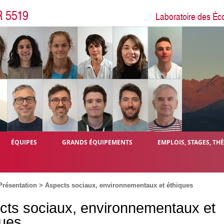
R 5519
Laboratoire des Éc
ÉQUIPES
GRANDS ÉQUIPEMENTS
EMPLOIS, STAGES, TH
Présentation
>
Aspects sociaux, environnementaux et éthiques
cts sociaux, environnementaux et
ques