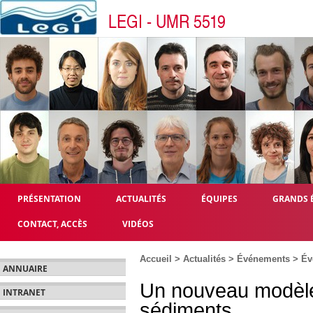
LEGI - UMR 5519
PRÉSENTATION
ACTUALITÉS
ÉQUIPES
GRANDS 
CONTACT, ACCÈS
VIDÉOS
Accueil
>
Actualités
>
Événements
>
Év
ANNUAIRE
Un nouveau modèle 
INTRANET
sédiments