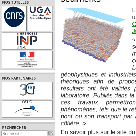
NOS TUTELLES
L
u
C
J
«
s
c
L
géophysiques et industriels
NOS PARTENAIRES
théoriques afin de propo
résultats ont été validé
laboratoire. Publiés dans l
ces travaux permettr
phénomènes, tels que le ret
pont ou son transport par l
côtière. »
RECHERCHER
En savoir plus sur le site d