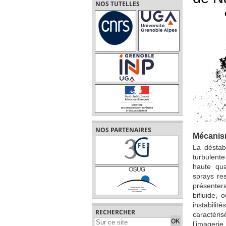
NOS TUTELLES
NOS PARTENAIRES
Mécanism
La déstab
turbulent
haute qua
sprays res
présenter
bifluide, 
instabili
RECHERCHER
caractéri
l’imageri