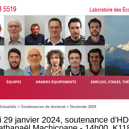
R 5519
Laboratoire des Éc
ÉQUIPES
GRANDS ÉQUIPEMENTS
EMPLOIS, STAGES, TH
Actualités
>
Soutenances de doctorat
>
Doctorats 2024
i 29 janvier 2024, soutenance d’H
athanaël Machicoane - 14h00, K11