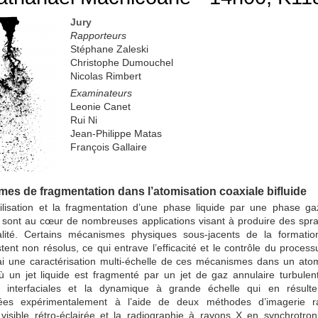
Jury
Rapporteurs
Stéphane Zaleski
Christophe Dumouchel
Nicolas Rimbert
Examinateurs
Leonie Canet
Rui Ni
Jean-Philippe Matas
François Gallaire
es de fragmentation dans l’atomisation coaxiale bifluide
ilisation et la fragmentation d’une phase liquide par une phase g
e sont au cœur de nombreuses applications visant à produire des spr
lité. Certains mécanismes physiques sous-jacents de la formati
tent non résolus, ce qui entrave l’efficacité et le contrôle du process
ai une caractérisation multi-échelle de ces mécanismes dans un ato
où un jet liquide est fragmenté par un jet de gaz annulaire turbulen
tés interfaciales et la dynamique à grande échelle qui en résult
sées expérimentalement à l’aide de deux méthodes d’imagerie ra
e visible rétro-éclairée et la radiographie à rayons X en synchrotro