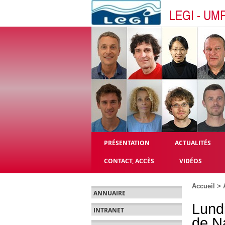
LEGI - UM
PRÉSENTATION
ACTUALITÉS
CONTACT, ACCÈS
VIDÉOS
Accueil
>
ANNUAIRE
Lund
INTRANET
de N