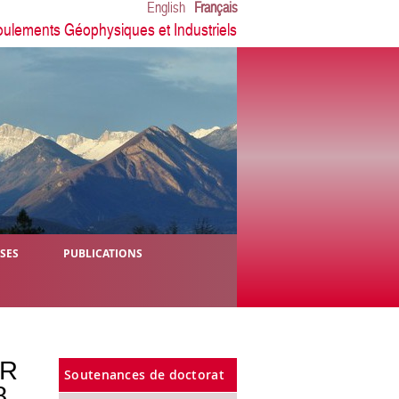
English
Français
oulements Géophysiques et Industriels
ÈSES
PUBLICATIONS
DR
Soutenances de doctorat
8