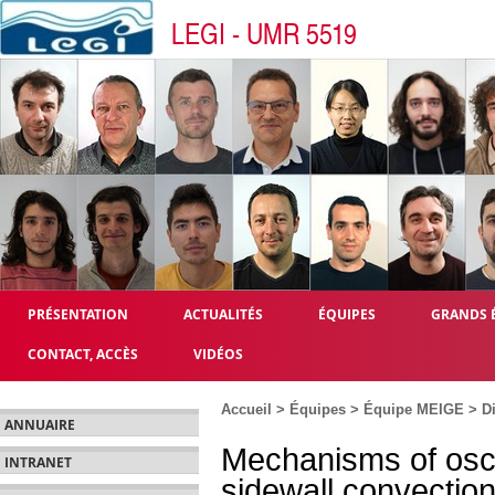
LEGI - UMR 5519
PRÉSENTATION
ACTUALITÉS
ÉQUIPES
GRANDS 
CONTACT, ACCÈS
VIDÉOS
Accueil
>
Équipes
>
Équipe MEIGE
>
Di
ANNUAIRE
Mechanisms of oscill
INTRANET
sidewall convection 