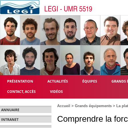
LEGI - UMR 5519
PRÉSENTATION
ACTUALITÉS
ÉQUIPES
GRANDS 
CONTACT, ACCÈS
VIDÉOS
Accueil
>
Grands équipements
>
La pla
ANNUAIRE
Comprendre la forc
INTRANET