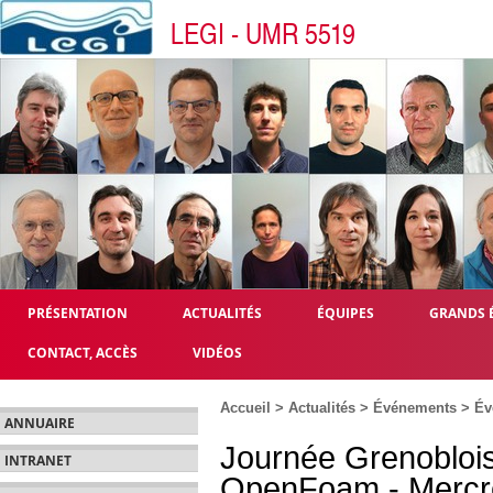
LEGI - UMR 5519
PRÉSENTATION
ACTUALITÉS
ÉQUIPES
GRANDS 
CONTACT, ACCÈS
VIDÉOS
Accueil
>
Actualités
>
Événements
>
Év
ANNUAIRE
Journée Grenoblois
INTRANET
OpenFoam - Mercre