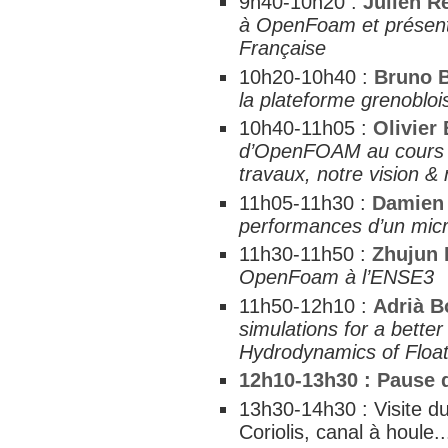
9h40-10h20 :
Julien R
à OpenFoam et présent
Française
10h20-10h40 :
Bruno B
la plateforme grenobloi
10h40-11h05 :
Olivier
d’OpenFOAM au cours d
travaux, notre vision &
11h05-11h30 :
Damien
performances d’un mic
11h30-11h50 :
Zhujun
OpenFoam à l’ENSE3
11h50-12h10 :
Adrià B
simulations for a bette
Hydrodynamics of Float
12h10-13h30 : Pause 
13h30-14h30 : Visite du
Coriolis, canal à houle..