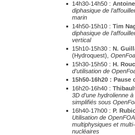
14h30-14h50 :
Antoine
diphasique de l’affouil
marin
14h50-15h10 :
Tim Na
diphasique de l’affouill
vertical
15h10-15h30 :
N. Guil
(Hydroquest),
OpenFoa
15h30-15h50 :
H. Rou
d’utilisation de OpenF
15h50-16h20 : Pause 
16h20-16h40 :
Thibaul
3D d’une hydrolienne à 
simplifiés sous OpenF
16h40-17h00 :
P. Rubi
Utilisation de OpenFOA
multiphysiques et multi
nucléaires