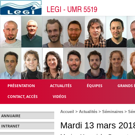
LEGI - UMR 5519
PRÉSENTATION
ACTUALITÉS
ÉQUIPES
GRANDS 
CONTACT, ACCÈS
VIDÉOS
Accueil
>
Actualités
>
Séminaires
>
Sém
ANNUAIRE
Mardi 13 mars 2018
INTRANET