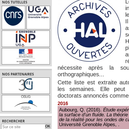
L
NOS TUTELLES
i
l
I
a
s
H
p
r
nécessite après la sou
orthographiques...
NOS PARTENAIRES
Cette liste est extraite a
les semaines. Elle peut
doctorats annoncés comme 
2016
Aubourg, Q. (2016).
Étude expér
la surface d’un fluide. La théorie
de la réalité pour les ondes de ca
RECHERCHER
Université Grenoble Alpes, .