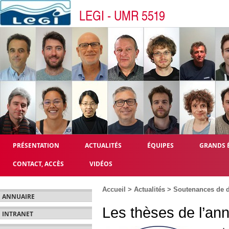
LEGI - UMR 5519
PRÉSENTATION
ACTUALITÉS
ÉQUIPES
GRANDS 
CONTACT, ACCÈS
VIDÉOS
Accueil
>
Actualités
>
Soutenances de d
ANNUAIRE
Les thèses de l’an
INTRANET