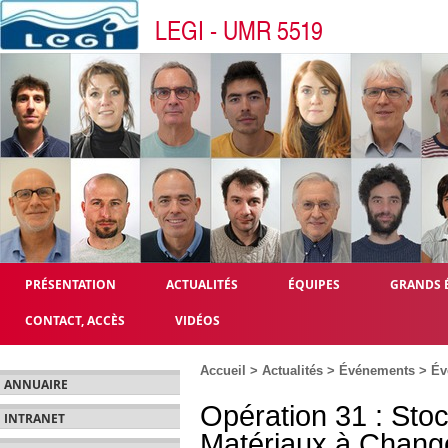
LEGI - UMR 5519
PRÉSENTATION
ACTUALITÉS
ÉQUIPES
GRANDS 
CONTACT, ACCÈS
VIDÉOS
Accueil
>
Actualités
>
Événements
>
Év
ANNUAIRE
Opération 31 : Sto
INTRANET
Matériaux à Chan