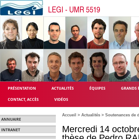
LEGI - UMR 5519
PRÉSENTATION
ACTUALITÉS
ÉQUIPES
GRANDS 
CONTACT, ACCÈS
VIDÉOS
Accueil
>
Actualités
>
Soutenances de d
ANNUAIRE
Mercredi 14 octobr
INTRANET
thèse de Pedro R