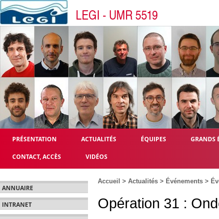
LEGI - UMR 5519
PRÉSENTATION
ACTUALITÉS
ÉQUIPES
GRANDS 
CONTACT, ACCÈS
VIDÉOS
Accueil
>
Actualités
>
Événements
>
Év
ANNUAIRE
Opération 31 : Ond
INTRANET