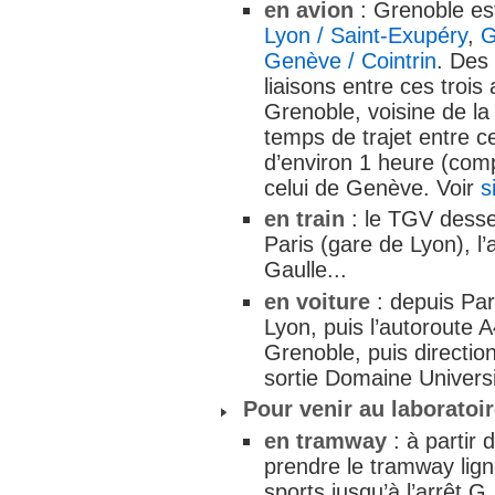
en avion
: Grenoble est
Lyon / Saint-Exupéry
,
G
Genève / Cointrin
. Des 
liaisons entre ces trois
Grenoble, voisine de l
temps de trajet entre c
d’environ 1 heure (co
celui de Genève. Voir
s
en train
: le TGV desse
Paris (gare de Lyon), l
Gaulle...
en voiture
: depuis Par
Lyon, puis l’autoroute A
Grenoble, puis directio
sortie Domaine Universi
Pour venir au laboratoi
en tramway
: à partir 
prendre le tramway lign
sports jusqu’à l’arrêt G