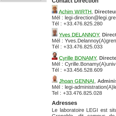
Contact Direction
Achim WIRTH
,
Directeu
Mél : legi-direction@legi.gre
Tél : +33.476.825.280
Yves DELANNOY
,
Direc
Mél : Yves.Delannoy(A)greno
Tél : +33.476.825.033
Cyrille BONAMY
,
Direct
Mél : Cyrille.Bonamy(A)univ
Tél : +33.456.528.609
Jhoan GENNAI
,
Adminis
Mél : legi-administration(A)l
Tel : +33.476.825.028
Adresses
Le laboratoire LEGI est sit
Grenoble, dit campus de 