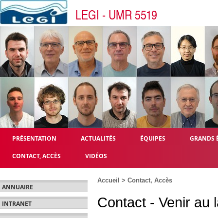
LEGI - UMR 5519
PRÉSENTATION
ACTUALITÉS
ÉQUIPES
GRANDS 
CONTACT, ACCÈS
VIDÉOS
Accueil
>
Contact, Accès
ANNUAIRE
Contact - Venir au 
INTRANET